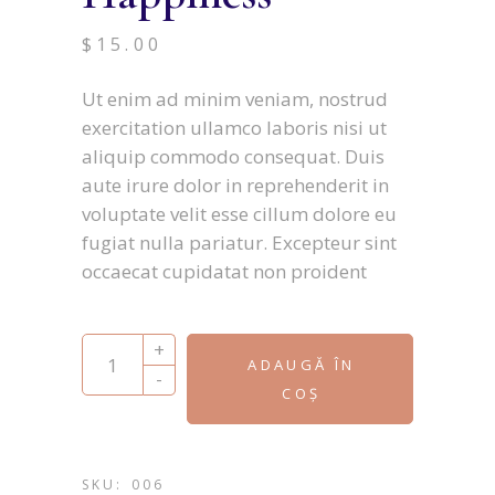
$
15.00
Ut enim ad minim veniam, nostrud
exercitation ullamco laboris nisi ut
aliquip commodo consequat. Duis
aute irure dolor in reprehenderit in
voluptate velit esse cillum dolore eu
fugiat nulla pariatur. Excepteur sint
occaecat cupidatat non proident
Stumbling on Happiness quantity
+
ADAUGĂ ÎN
-
COȘ
SKU:
006