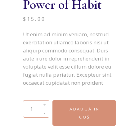
Power of Habit
$
15.00
Ut enim ad minim veniam, nostrud
exercitation ullamco laboris nisi ut
aliquip commodo consequat. Duis
aute irure dolor in reprehenderit in
voluptate velit esse cillum dolore eu
fugiat nulla pariatur. Excepteur sint
occaecat cupidatat non proident
Power of Habit quantity
+
ADAUGĂ ÎN
-
COȘ