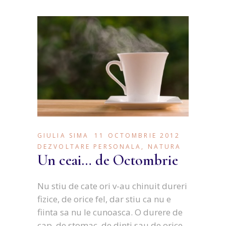
GIULIA SIMA
11 OCTOMBRIE 2012
DEZVOLTARE PERSONALA
,
NATURA
Un ceai… de Octombrie
Nu stiu de cate ori v-au chinuit dureri
fizice, de orice fel, dar stiu ca nu e
fiinta sa nu le cunoasca. O durere de
cap, de stomac, de dinti sau de orice