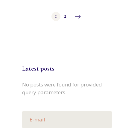
Paginație
1
2
articole
Latest posts
No posts were found for provided
query parameters.