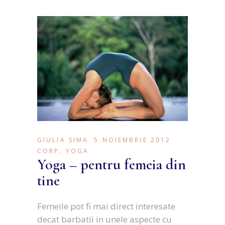
GIULIA SIMA
5 NOIEMBRIE 2012
CORP
,
YOGA
Yoga – pentru femeia din
tine
Femeile pot fi mai direct interesate
decat barbatii in unele aspecte cu