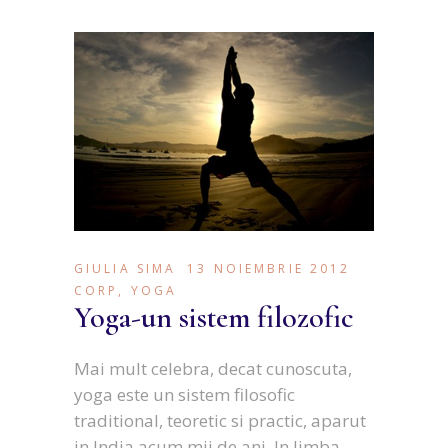
GIULIA SIMA
13 NOIEMBRIE 2012
CORP
,
YOGA
Yoga-un sistem filozofic
Mai mult celebra, decat cunoscuta,
yoga este un sistem filosofic
traditional, teoretic si practic, aparut
in India acum mii de ani. In limba