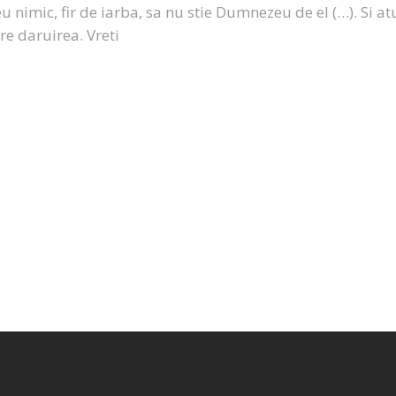
u nimic, fir de iarba, sa nu stie Dumnezeu de el (…). Si at
re daruirea. Vreti