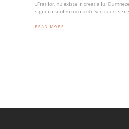
„Fratilor, nu exista in creatia lui Dumneze
sigur ca suntem urmariti. Si noua ni se ce
READ MORE