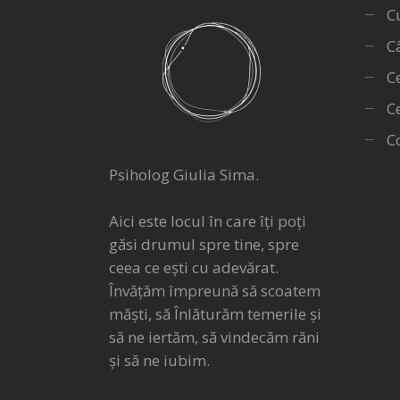
C
C
Ce
C
Co
Psiholog Giulia Sima.
Aici este locul în care îți poți
găsi drumul spre tine, spre
ceea ce ești cu adevărat.
Învățăm împreună să scoatem
măști, să Înlăturăm temerile și
să ne iertăm, să vindecăm răni
și să ne iubim.