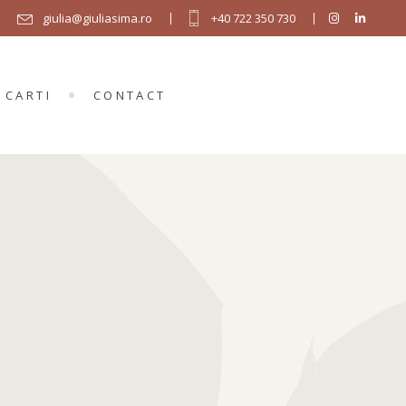
giulia@giuliasima.ro
+40 722 350 730
CARTI
CONTACT