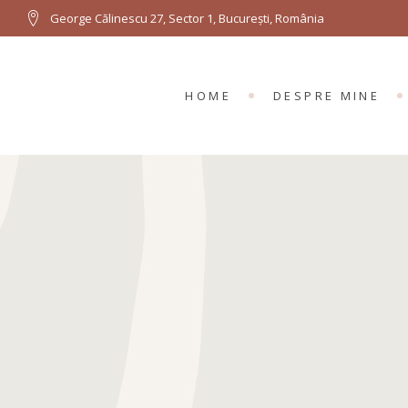
George Călinescu 27, Sector 1, București, România
HOME
DESPRE MINE