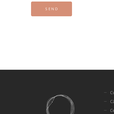
SEND
C
C
Ce