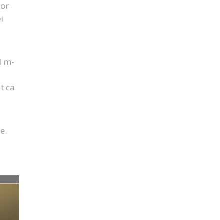
lor
i
d m-
t ca
e.