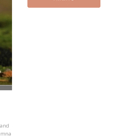
cand
eamna