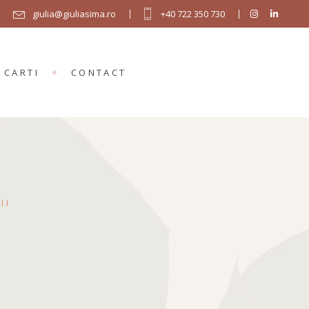
giulia@giuliasima.ro
+40 722 350 730
CARTI
CONTACT
II