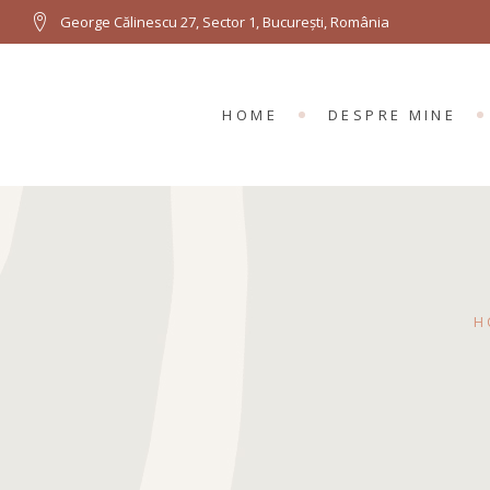
George Călinescu 27, Sector 1, București, România
HOME
DESPRE MINE
H