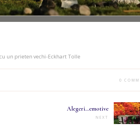
cu un prieten vechi-Eckhart Tolle
0 COMM
Alegeri…emotive
NEXT