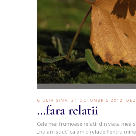
GIULIA SIMA
24 OCTOMBRIE 2012
DEZ
…fara relatii
Cele mai frumoase relatii din viata mea 
„nu am stiut” ca am o relatie.Pentru min