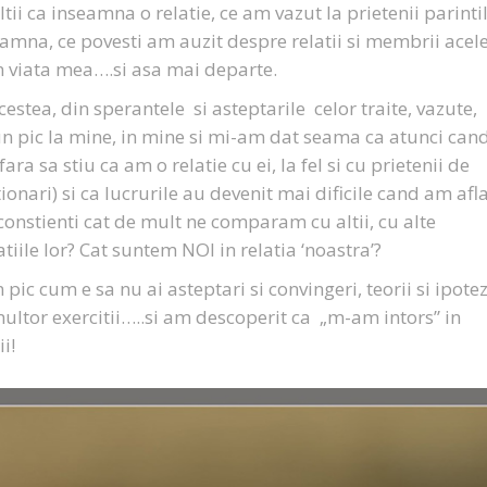
ltii ca inseamna o relatie, ce am vazut la prietenii parinti
seamna, ce povesti am auzit despre relatii si membrii acele
din viata mea….si asa mai departe.
estea, din sperantele si asteptarile celor traite, vazute,
un pic la mine, in mine si mi-am dat seama ca atunci can
ra sa stiu ca am o relatie cu ei, la fel si cu prietenii de
ionari) si ca lucrurile au devenit mai dificile cand am afla
onstienti cat de mult ne comparam cu altii, cu alte
tiile lor? Cat suntem NOI in relatia ‘noastra’?
ic cum e sa nu ai asteptari si convingeri, teorii si ipotez
ultor exercitii…..si am descoperit ca „m-am intors” in
i!