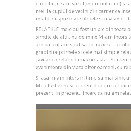
o relatie, ce am vazut(in primul rand) la a
mei, la cuplul de vecini din cartier ca in
relatii, despre toate filmele si revistele 
RELATIILE mele au fost un pic din toate ac
simtite de altii, nu de mine.M-am intors 
am nascut am stiut sa-mi iubesc parintii fa
gradinita(primele si cele mai simple relat
„aveam o relatie buna/proasta”. Suntem c
evenimente din viata altor oameni, cu rela
Si asa m-am intors in timp sa mai simt un p
Mi-a fost greu si am reusit in urma mai m
prezent. In prezent…incerc sa nu am relati